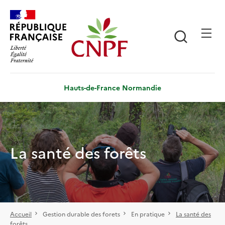
Aller
Panneau de gestion des cookies
au
contenu
Recherch
principal
Hauts-de-France Normandie
La santé des forêts
Accueil
Gestion durable des forets
En pratique
La santé des
forêts