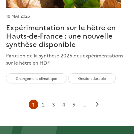
18 MAI 2026
Expérimentation sur le hêtre en
Hauts-de-France : une nouvelle
synthèse disponible
Parution de la synthèse 2025 des expérimentations
sur le hêtre en HDF
Changement climatique
Gestion durable
Page
Page
Page
Page
Page
1
2
3
4
5
…
Page
courante
suivante