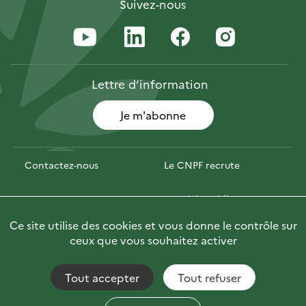
Suivez-nous
Lettre
d’information
Je m'abonne
Contactez-nous
Le CNPF recrute
Espace presse
Marchés publics
Ce site utilise des cookies et vous donne le contrôle sur
Photofor
Briefly in English
ceux que vous souhaitez activer
Tout accepter
Tout refuser
Accessibilité : non conforme
Fils RSS
Mentions Légales
Plan du site