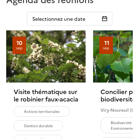
Selectionnez une date
10
11
sep
sep
Visite thématique sur
Concilier peu
le robinier faux-acacia
biodiversité
Viry-Noureuil (02
Actions territoriales
Biodiversité -
Gestion durable
Environnement