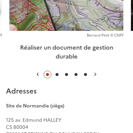
PF
Bernard Petit © CNPF
Réaliser un document de gestion
durable
Précédent
Suivant
Adresses
Site de Normandie (siège)
125 av. Edmund HALLEY
CS 80004