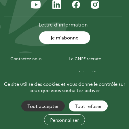
Lettre
d’information
Je m'abonne
Contactez-nous
Le CNPF recrute
Espace presse
Marchés publics
Ce site utilise des cookies et vous donne le contrôle sur
Photofor
Briefly in English
ceux que vous souhaitez activer
Tout accepter
Tout refuser
Accessibilité : non conforme
Fils RSS
Mentions Légales
Plan du site
Personnaliser