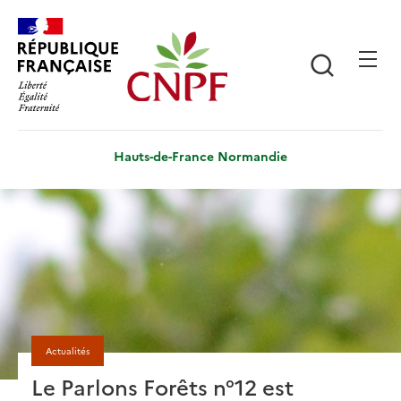
Aller
Panneau de gestion des cookies
au
contenu
Recherch
principal
Hauts-de-France Normandie
Actualités
Le Parlons Forêts n°12 est