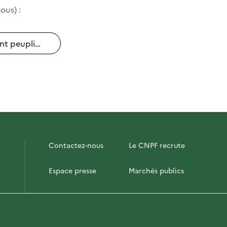
ous) :
ont peupli…
Contactez-nous
Le CNPF recrute
Espace presse
Marchés publics
Photofor
Briefly in English