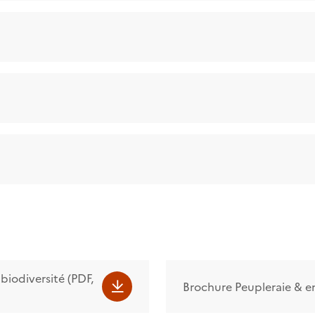
 biodiversité (PDF,
Brochure Peupleraie & e