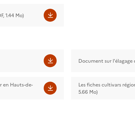
F, 1.44 Mo)
Document sur l'élagage d
r en Hauts-de-
Les fiches cultivars régio
5.66 Mo)