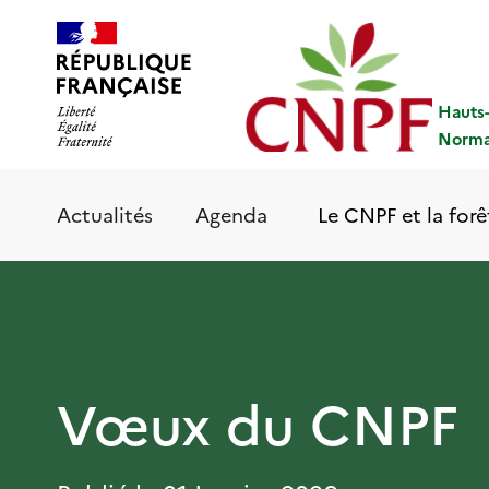
Aller
Panneau de gestion des cookies
au
contenu
principal
Hauts
Norma
Le CNPF et la forê
Actualités
Agenda
Vœux du CNPF