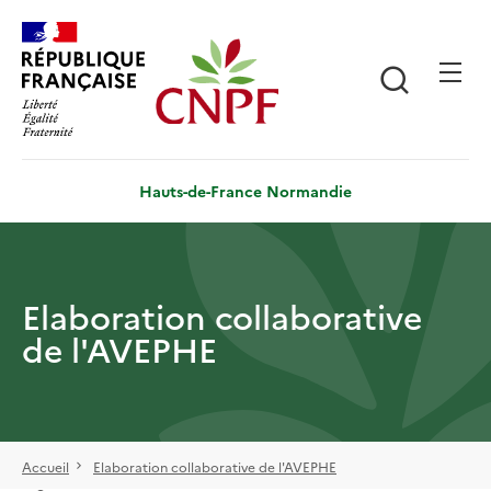
Aller
Panneau de gestion des cookies
au
contenu
Recherch
principal
Hauts-de-France Normandie
Elaboration collaborative
de l'AVEPHE
Accueil
Elaboration collaborative de l'AVEPHE