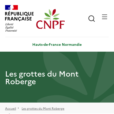
Aller
Panneau de gestion des cookies
au
contenu
Recherch
principal
Hauts-de-France Normandie
Les grottes du Mont
Roberge
Accueil
Les grottes du Mont Roberge