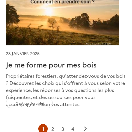
28 JANVIER 2025
Je me forme pour mes bois
Propriétaires forestiers, qu'attendez-vous de vos bois
? Découvrez les choix qui s'offrent à vous selon votre
expérience, les réponses à vos questions les plus
fréquentes, et des ressources pour vous
Gestion durable
accompagner selon vos attentes.
Page
Page
Page
Page
1
2
3
4
Page